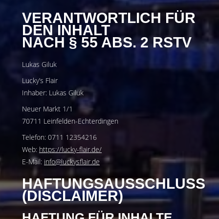
VERANTWORTLICH FÜR
DEN INHALT
NACH § 55 ABS. 2 RSTV
Lukas Giluk
Lucky’s Flair
Inhaber: Lukas Giluk
Neuer Markt 1/1
70711 Leinfelden-Echterdingen
Telefon: 0711 12354216
Web:
https://lucky-flair.de/
E-Mail:
info@luckysflair.de
HAFTUNGSAUSSCHLUSS
(DISCLAIMER)
HAFTUNG FÜR INHALTE