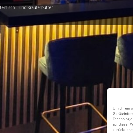
tenfisch – und Kräuterbutter
Um dir ein 
Geräteinfor
Technologie
auf dieser 
zurückziehs