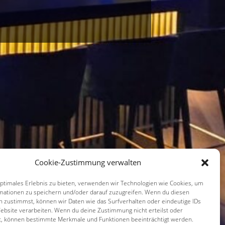
Cookie-Zustimmung verwalten
optimales Erlebnis zu bieten, verwenden wir Technologien wie Cookies, um
mationen zu speichern und/oder darauf zuzugreifen. Wenn du diesen
n zustimmst, können wir Daten wie das Surfverhalten oder eindeutige IDs
Website verarbeiten. Wenn du deine Zustimmung nicht erteilst oder
t, können bestimmte Merkmale und Funktionen beeinträchtigt werden.